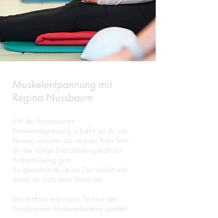
Muskelentpannung mit
Regina Nussbaum
Mit der Progressiven
Muskelentspannung schaffst du dir ein
Fenster, welches zur inneren Ruhe führt,
dir die nötige Entscheidungskraft zur
Problemlösung gibt.
So gestaltest du deine Zeit selbst und
rennst ihr nicht mehr hinter her.
Die einfach erlernbare Technik der
Progressiven Muskelrelaxation pendelt